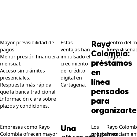
Rayo
Mayor previsibilidad de
Estas
Dentro del me
pagos.
ventajas han
línea
diseñad
Colombia:
Menor presión financiera
impulsado el
pagos.
préstamos
mensual.
crecimiento
Acceso sin trámites
del crédito
en
presenciales.
digital en
línea
Respuesta más rápida
Cartagena.
pensados
que la banca tradicional.
Información clara sobre
para
plazos y condiciones.
organizarte
Una
Empresas como Rayo
Los
Rayo Colombi
Colombia ofrecen mayor
préstamos
financiamient