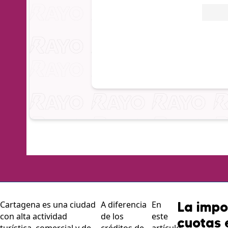
La impo
Cartagena es una ciudad
A diferencia
En
con alta actividad
de los
este
cuotas 
turística, comercial y de
créditos de
artículo