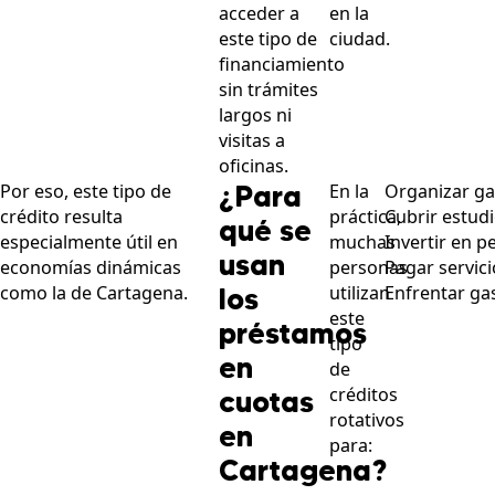
acceder a
en la
este tipo de
ciudad.
financiamiento
sin trámites
largos ni
visitas a
oficinas.
¿Para
Por eso, este tipo de
En la
Organizar ga
crédito resulta
práctica,
Cubrir estudi
qué se
especialmente útil en
muchas
Invertir en 
usan
economías dinámicas
personas
Pagar servic
como la de Cartagena.
los
utilizan
Enfrentar gas
este
préstamos
tipo
en
de
créditos
cuotas
rotativos
en
para:
Cartagena?