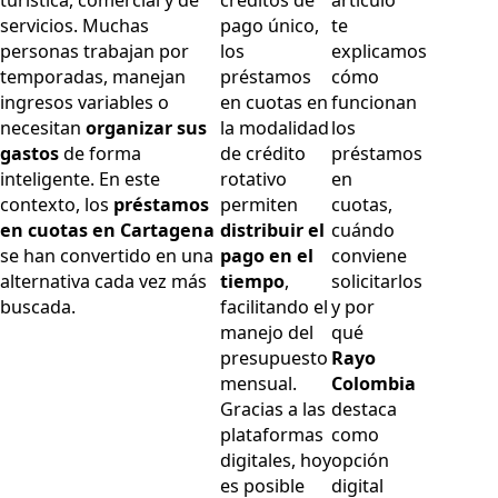
servicios. Muchas
pago único,
te
personas trabajan por
los
explicamos
temporadas, manejan
préstamos
cómo
ingresos variables o
en cuotas en
funcionan
necesitan
organizar sus
la modalidad
los
gastos
de forma
de crédito
préstamos
inteligente. En este
rotativo
en
contexto, los
préstamos
permiten
cuotas,
en cuotas en Cartagena
distribuir el
cuándo
se han convertido en una
pago en el
conviene
alternativa cada vez más
tiempo
,
solicitarlos
buscada.
facilitando el
y por
manejo del
qué
presupuesto
Rayo
mensual.
Colombia
Gracias a las
destaca
plataformas
como
digitales, hoy
opción
es posible
digital