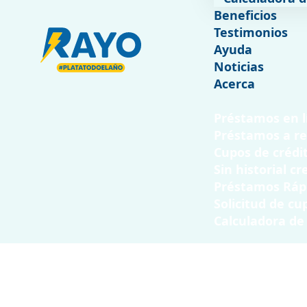
Beneficios
Testimonios
Ayuda
Noticias
Acerca
Préstamos en l
Préstamos a r
Cupos de crédi
Sin historial cr
Préstamos Ráp
Solicitud de cu
Calculadora de