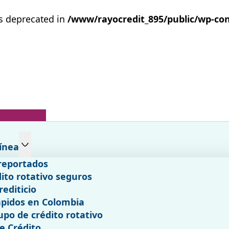
is deprecated in
/www/rayocredit_895/public/wp-con
ínea
reportados
ito rotativo seguros
rediticio
pidos en Colombia
upo de crédito rotativo
e Crédito