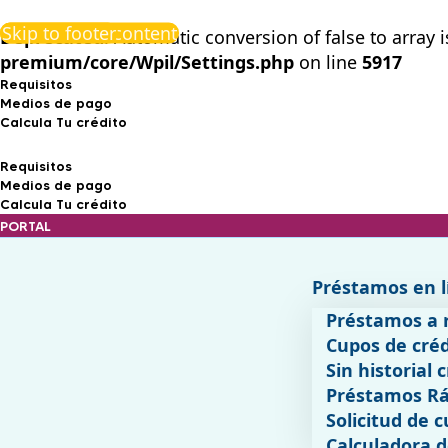
Skip to main content
Skip to footer
Deprecated
: Automatic conversion of false to array 
premium/core/Wpil/Settings.php
on line
5917
Requisitos
Medios de pago
Calcula Tu crédito
Requisitos
Medios de pago
Calcula Tu crédito
PORTAL
Préstamos en l
Préstamos a 
Cupos de créd
Sin historial c
Préstamos Rá
Solicitud de c
Calculadora d