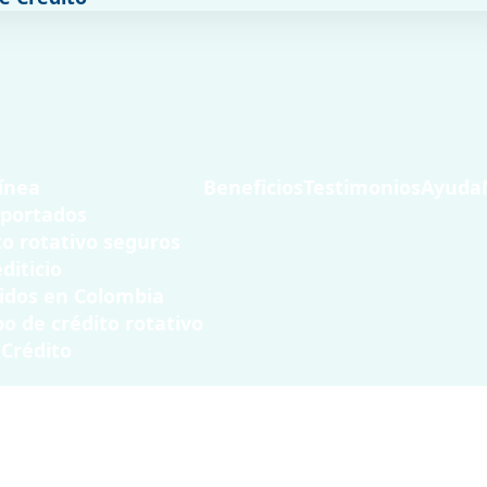
ínea
Beneficios
Testimonios
Ayuda
eportados
to rotativo seguros
editicio
idos en Colombia
po de crédito rotativo
 Crédito