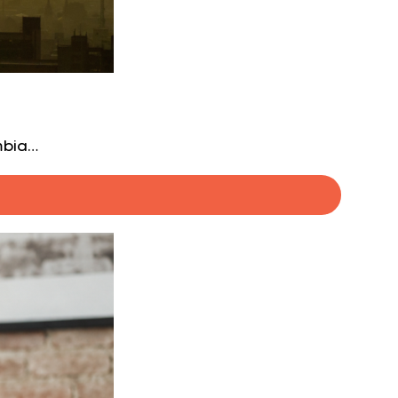
mbia…