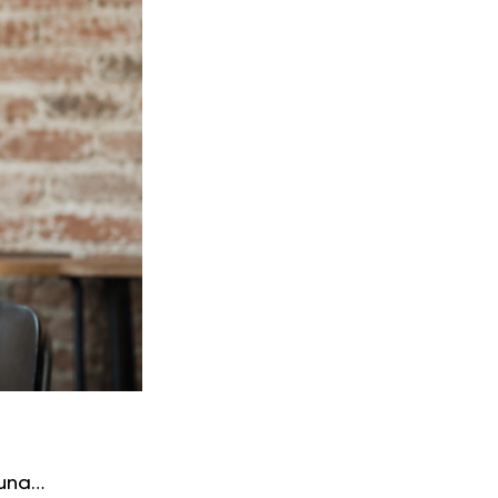
guna…